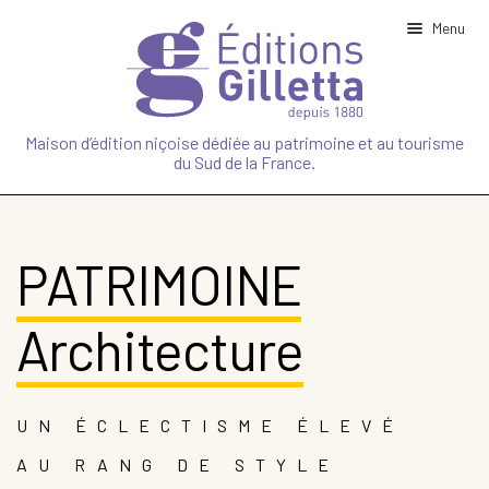
Menu
Ouvrir
NOTRE MAISON
le
Maison d’édition niçoise dédiée au patrimoine et au tourisme
menu
du Sud de la France.
enfant
Ouvrir
PATRIMOINE
le
menu
Art et culture
enfant
PATRIMOINE
Architecture
Vues anciennes
Architecture
Littérature
Ouvrir
TOURISME
le
menu
UN ÉCLECTISME ÉLEVÉ
enfant
Ouvrir
NATURE
le
AU RANG DE STYLE
menu
enfant