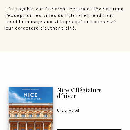
SPORT
L’incroyable variété architecturale élève au rang
d’exception les villes du littoral et rend tout
CUISINE
aussi hommage aux villages qui ont conservé
leur caractère d’authenticité.
JEUNESSE
Ouvrir
ESPACE PRO
le
menu
enfant
Nice Villégiature
d’hiver
Olivier Huitel