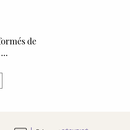
nformés de
 …