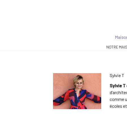
Maison
NOTRE MAI
Sylvie T
Sylvie T
d’archite
comme une
écoles et 