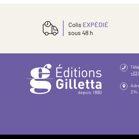
Colis
EXPÉDIÉ
sous 48 h
Tél
+33 
Adr
214,