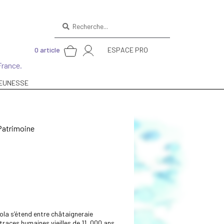
Recherche
pour :
0 article
ESPACE PRO
France.
EUNESSE
Patrimoine
sola s’étend entre châtaigneraie
traces humaines vieilles de 11 000 ans