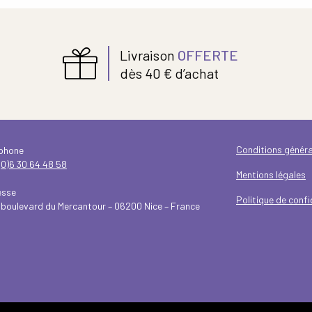
Livraison
OFFERTE
dès 40 € d’achat
Conditions généra
éphone
(0)6 30 64 48 58
Mentions légales
esse
Politique de confi
 boulevard du Mercantour – 06200 Nice – France