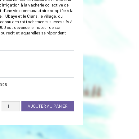
irrigation à la vacherie collective de
et d’une vie communautaire adaptée à la
 l’Ubaye et le Cians, le village, qui
, a connu des rattachements successifs à
 2000 est devenue le moteur de son
e où récit et aquarelles se répondent
2025
quantité
AJOUTER AU PANIER
de
Isola