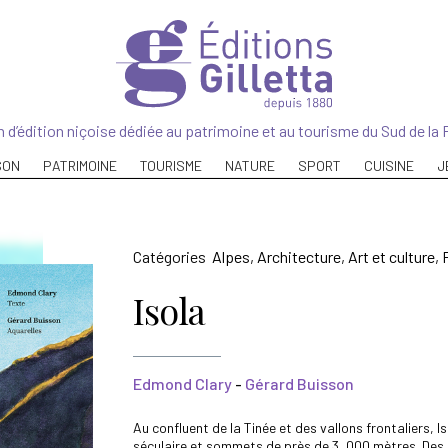
 d’édition niçoise dédiée au patrimoine et au tourisme du Sud de la 
SON
PATRIMOINE
TOURISME
NATURE
SPORT
CUISINE
J
Catégories
Alpes
,
Architecture
,
Art et culture
,
Isola
Edmond Clary
-
Gérard Buisson
Au confluent de la Tinée et des vallons frontaliers, I
séculaire et sommets de près de 3 000 mètres. Des 