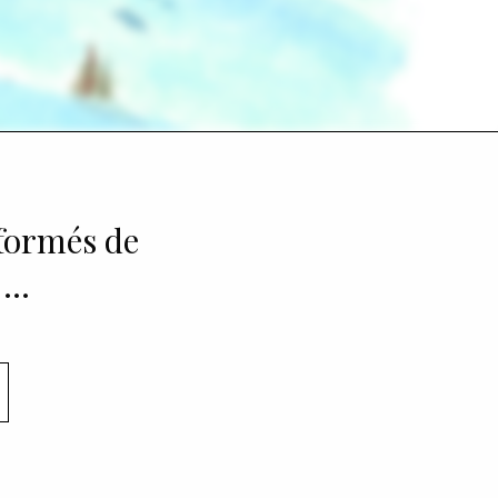
nformés de
 …