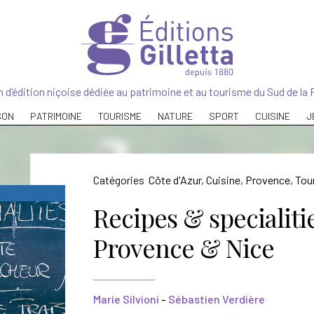
 d’édition niçoise dédiée au patrimoine et au tourisme du Sud de la 
SON
PATRIMOINE
TOURISME
NATURE
SPORT
CUISINE
J
Catégories
Côte d'Azur
,
Cuisine
,
Provence
,
Tou
Recipes & specialiti
Provence & Nice
Marie Silvioni
-
Sébastien Verdière