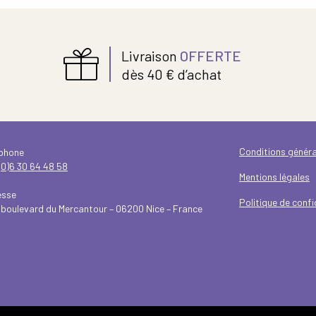
Livraison
OFFERTE
dès 40 € d’achat
Conditions généra
éphone
(0)6 30 64 48 58
Mentions légales
esse
Politique de confi
 boulevard du Mercantour – 06200 Nice – France