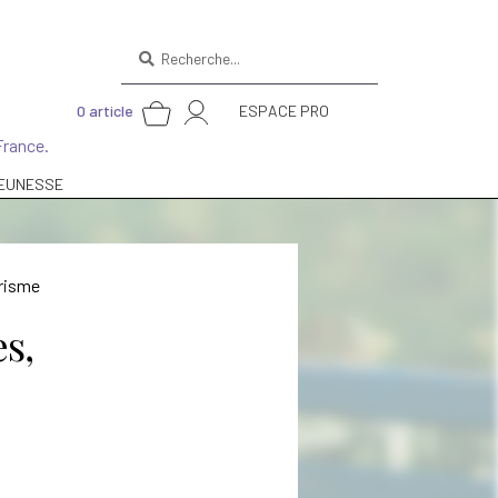
Recherche
pour :
0 article
ESPACE PRO
France.
EUNESSE
risme
es,