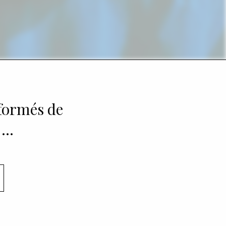
nformés de
 …