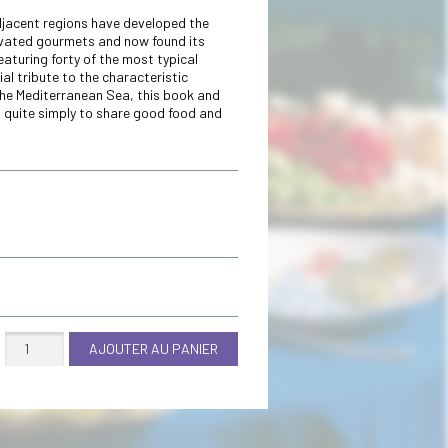
djacent regions have developed the
ivated gourmets and now found its
eaturing forty of the most typical
al tribute to the characteristic
he Mediterranean Sea, this book and
m quite simply to share good food and
quantité
AJOUTER AU PANIER
de
Recipes
&
specialities,Provence
&
Nice