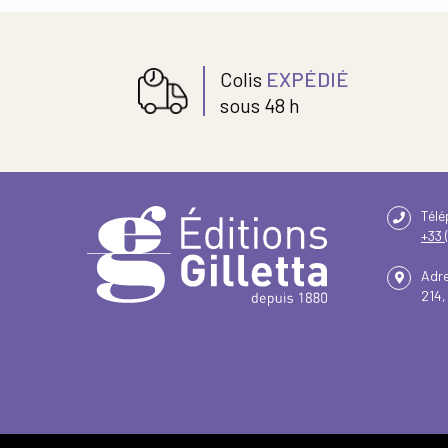
Colis
EXPÉDIÉ
sous 48 h
Tél
+33 
Adr
214,