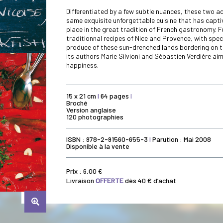
Differentiated by a few subtle nuances, these two a
same exquisite unforgettable cuisine that has capt
place in the great tradition of French gastronomy. F
traditionnal recipes of Nice and Provence, with speci
produce of these sun-drenched lands bordering on t
its authors Marie Silvioni and Sébastien Verdière ai
happiness.
15 x 21 cm
I
64 pages
I
Broché
Version anglaise
120 photographies
ISBN : 978-2-91560-655-3
I
Parution : Mai 2008
Disponible à la vente
Prix :
6,00
€
Livraison
OFFERTE
dès 40 € d’achat