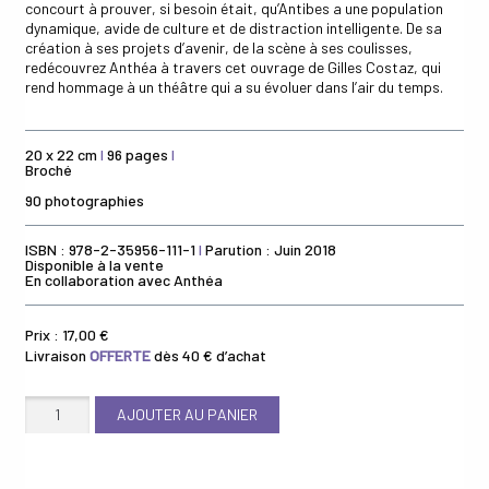
concourt à prouver, si besoin était, qu’Antibes a une population
dynamique, avide de culture et de distraction intelligente. De sa
création à ses projets d’avenir, de la scène à ses coulisses,
redécouvrez Anthéa à travers cet ouvrage de Gilles Costaz, qui
rend hommage à un théâtre qui a su évoluer dans l’air du temps.
20 x 22 cm
I
96 pages
I
Broché
90 photographies
ISBN : 978-2-35956-111-1
I
Parution : Juin 2018
Disponible à la vente
En collaboration avec Anthéa
Prix :
17,00
€
Livraison
OFFERTE
dès 40 € d’achat
quantité
AJOUTER AU PANIER
de
Anthéa,
une
nouvelle
aventure