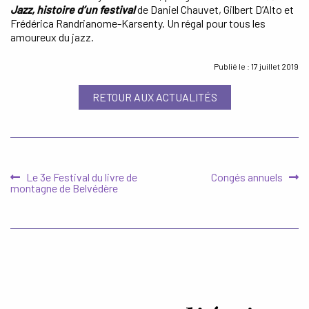
Jazz, histoire d’un festival
de Daniel Chauvet, Gilbert D’Alto et
Frédérica Randrianome-Karsenty. Un régal pour tous les
amoureux du jazz.
Publié le : 17 juillet 2019
RETOUR AUX ACTUALITÉS
Article
Article
Le 3e Festival du livre de
Congés annuels
Navigation
précédent :
suivant :
montagne de Belvédère
de
l’article