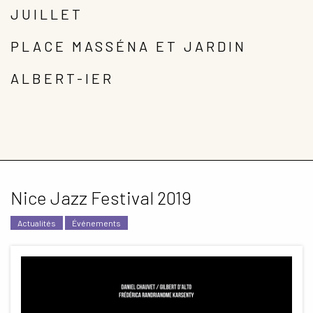
JUILLET
Ouvrir
ESPACE PRO
le
PLACE MASSÉNA ET JARDIN
menu
enfant
ALBERT-IER
Nice Jazz Festival 2019
Actualités
Événements