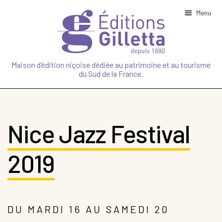
Menu
Ouvrir
NOTRE MAISON
le
Maison d’édition niçoise dédiée au patrimoine et au tourisme
menu
du Sud de la France.
enfant
Ouvrir
PATRIMOINE
le
menu
enfant
Ouvrir
TOURISME
le
menu
Nice Jazz Festival
enfant
Ouvrir
NATURE
le
menu
2019
enfant
SPORT
CUISINE
DU MARDI 16 AU SAMEDI 20
JEUNESSE