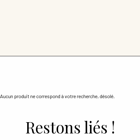
Ouvrir
ESPACE PRO
le
menu
enfant
Aucun produit ne correspond à votre recherche, désolé.
Restons liés !