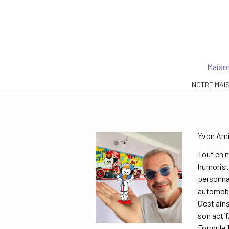
Maison
NOTRE MAI
Yvon Ami
Tout en m
humorist
personna
automobil
C’est ain
son actif
Formule 1