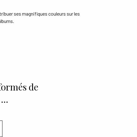
stribuer ses magnifiques couleurs sur les
albums.
nformés de
 …