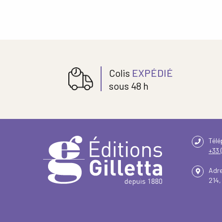
Colis
EXPÉDIÉ
sous 48 h
Tél
+33 
Adr
214,