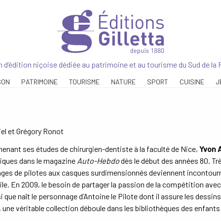
 d’édition niçoise dédiée au patrimoine et au tourisme du Sud de la 
SON
PATRIMOINE
TOURISME
NATURE
SPORT
CUISINE
J
el et Grégory Ronot
enant ses études de chirurgien-dentiste à la faculté de Nice,
Yvon 
iques dans le magazine
Auto-Hebdo
dès le début des années 80. Trè
ges de pilotes aux casques surdimensionnés deviennent incontournab
e. En 2009, le besoin de partager la passion de la compétition avec
si que naît le personnage d’Antoine le Pilote dont il assure les dessins
, une véritable collection déboule dans les bibliothèques des enfants 
.