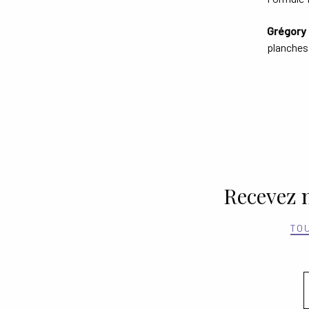
Grégory
planches 
Recevez n
TO