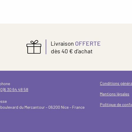
Livraison
OFFERTE
dès 40 € d’achat
Conditions généra
éphone
(0)6 30 64 48 58
Mentions légales
esse
Politique de confi
 boulevard du Mercantour – 06200 Nice – France