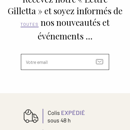
Gilletta » et soyez informés de
Ouvrir
ESPACE PRO
le
nos nouveautés et
menu
TOUTES
enfant
événements …
Colis
EXPÉDIÉ
sous 48 h