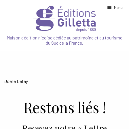
Menu
Ouvrir
NOTRE MAISON
le
Maison d’édition niçoise dédiée au patrimoine et au tourisme
menu
du Sud de la France.
enfant
Ouvrir
PATRIMOINE
le
menu
enfant
Ouvrir
TOURISME
le
menu
enfant
Ouvrir
NATURE
Joëlle Defaÿ
le
menu
enfant
SPORT
Restons liés !
CUISINE
Recevez notre « Lettre
JEUNESSE