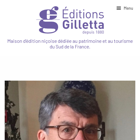
Menu
Ouvrir
NOTRE MAISON
le
Maison d’édition niçoise dédiée au patrimoine et au tourisme
menu
du Sud de la France.
enfant
Ouvrir
PATRIMOINE
le
menu
enfant
Ouvrir
TOURISME
le
menu
enfant
Ouvrir
NATURE
le
menu
enfant
SPORT
CUISINE
JEUNESSE