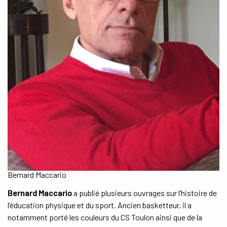
Ouvrir
ESPACE PRO
le
menu
enfant
Bernard Maccario
Bernard Maccario
a publié plusieurs ouvrages sur l’histoire de
l’éducation physique et du sport. Ancien basketteur, il a
notamment porté les couleurs du CS Toulon ainsi que de la