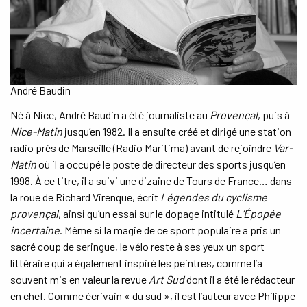
Ouvrir
ESPACE PRO
le
menu
enfant
André Baudin
Né à Nice, André Baudin a été journaliste au
Provençal
, puis à
Nice-Matin
jusqu’en 1982. Il a ensuite créé et dirigé une station
radio près de Marseille (Radio Maritima) avant de rejoindre
Var-
Matin
où il a occupé le poste de directeur des sports jusqu’en
1998. À ce titre, il a suivi une dizaine de Tours de France… dans
la roue de Richard Virenque, écrit
Légendes du cyclisme
provençal
, ainsi qu’un essai sur le dopage intitulé
L’Épopée
incertaine
. Même si la magie de ce sport populaire a pris un
sacré coup de seringue, le vélo reste à ses yeux un sport
littéraire qui a également inspiré les peintres, comme l’a
souvent mis en valeur la revue
Art Sud
dont il a été le rédacteur
en chef. Comme écrivain « du sud », il est l’auteur avec Philippe