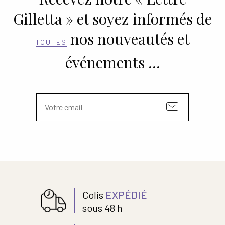
Gilletta » et soyez informés de
Ouvrir
ESPACE PRO
le
nos nouveautés et
menu
TOUTES
enfant
événements …
Colis
EXPÉDIÉ
sous 48 h