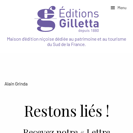
Menu
Ouvrir
NOTRE MAISON
le
Maison d’édition niçoise dédiée au patrimoine et au tourisme
menu
du Sud de la France.
enfant
Ouvrir
PATRIMOINE
le
menu
enfant
Ouvrir
TOURISME
le
menu
enfant
Ouvrir
NATURE
Alain Grinda
le
menu
enfant
SPORT
Restons liés !
CUISINE
Recevez notre « Lettre
JEUNESSE